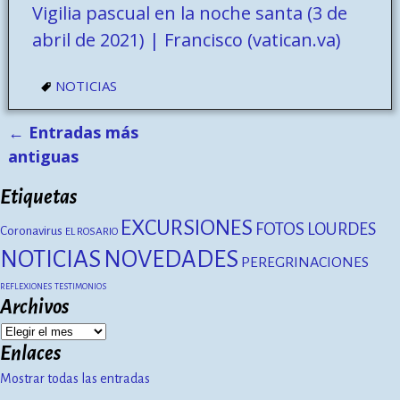
Vigilia pascual en la noche santa (3 de
abril de 2021) | Francisco (vatican.va)
NOTICIAS
←
Entradas más
Navegación de entradas
antiguas
Etiquetas
EXCURSIONES
FOTOS
LOURDES
Coronavirus
EL ROSARIO
NOTICIAS
NOVEDADES
PEREGRINACIONES
REFLEXIONES
TESTIMONIOS
Archivos
Enlaces
Mostrar todas las entradas