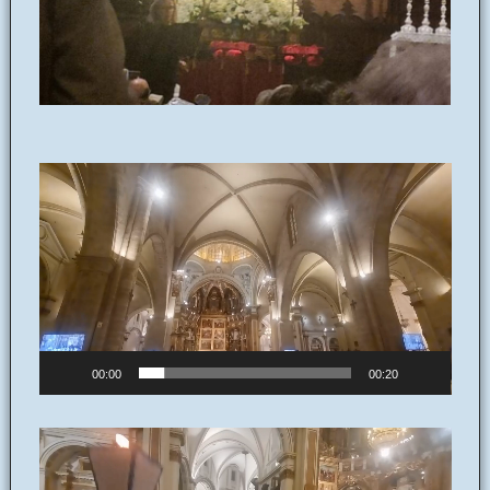
Reproductor
de
vídeo
00:00
00:20
Reproductor
de