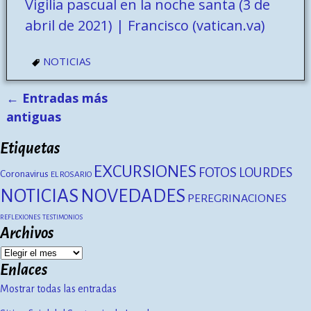
Vigilia pascual en la noche santa (3 de
abril de 2021) | Francisco (vatican.va)
NOTICIAS
←
Entradas más
Navegación de entradas
antiguas
Etiquetas
EXCURSIONES
FOTOS
LOURDES
Coronavirus
EL ROSARIO
NOTICIAS
NOVEDADES
PEREGRINACIONES
REFLEXIONES
TESTIMONIOS
Archivos
Enlaces
Mostrar todas las entradas