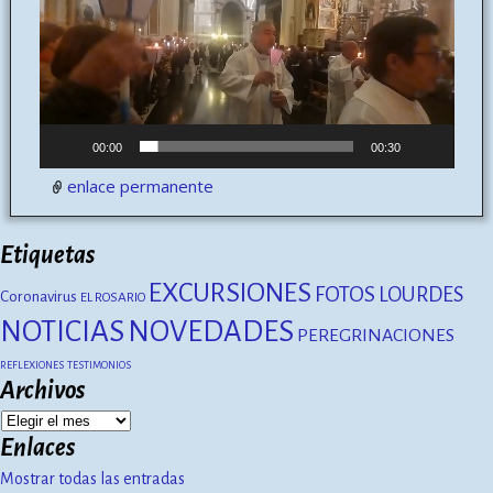
vídeo
00:00
00:30
enlace permanente
Etiquetas
EXCURSIONES
FOTOS
LOURDES
Coronavirus
EL ROSARIO
NOTICIAS
NOVEDADES
PEREGRINACIONES
REFLEXIONES
TESTIMONIOS
Archivos
Enlaces
Mostrar todas las entradas