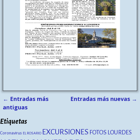
←
Entradas más
Entradas más nuevas
→
Navegación de entradas
antiguas
Etiquetas
EXCURSIONES
FOTOS
LOURDES
Coronavirus
EL ROSARIO