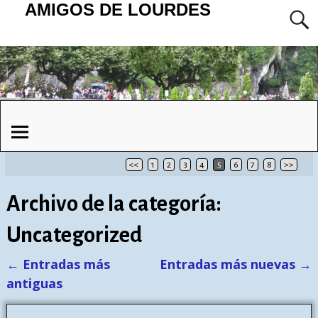
AMIGOS DE LOURDES
<<
1
2
3
4
5
6
7
8
>>
Archivo de la categoría:
Uncategorized
←
Entradas más
Entradas más nuevas
→
Navegación de entradas
antiguas