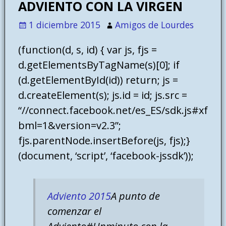
ADVIENTO CON LA VIRGEN
1 diciembre 2015
Amigos de Lourdes
(function(d, s, id) { var js, fjs =
d.getElementsByTagName(s)[0]; if
(d.getElementById(id)) return; js =
d.createElement(s); js.id = id; js.src =
“//connect.facebook.net/es_ES/sdk.js#xf
bml=1&version=v2.3”;
fjs.parentNode.insertBefore(js, fjs);}
(document, ‘script’, ‘facebook-jssdk’));
Adviento 2015
A punto de
comenzar el