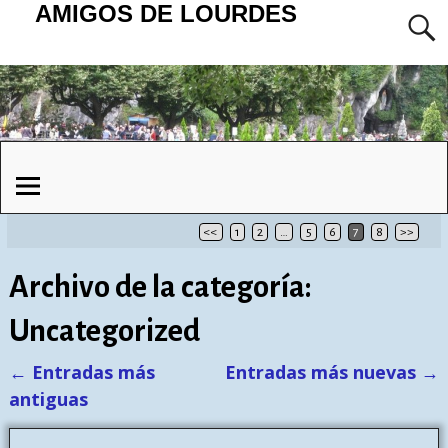
AMIGOS DE LOURDES
<<
1
2
…
5
6
7
8
>>
Archivo de la categoría:
Uncategorized
←
Entradas más
Entradas más nuevas
→
Navegación de entradas
antiguas