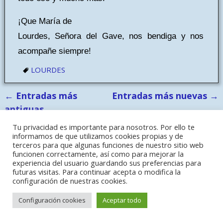
¡Que María de
Lourdes, Señora del Gave, nos bendiga y nos
acompañe siempre!
LOURDES
←
Entradas más
Entradas más nuevas
→
Navegación de entradas
antiguas
Tu privacidad es importante para nosotros. Por ello te
Etiquetas
informamos de que utilizamos cookies propias y de
terceros para que algunas funciones de nuestro sitio web
EXCURSIONES
FOTOS
LOURDES
Coronavirus
EL ROSARIO
funcionen correctamente, así como para mejorar la
experiencia del usuario guardando sus preferencias para
NOTICIAS
NOVEDADES
PEREGRINACIONES
futuras visitas. Para continuar acepta o modifica la
configuración de nuestras cookies.
REFLEXIONES
TESTIMONIOS
Archivos
Configuración cookies
Aceptar todo
Enlaces