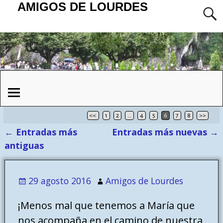
AMIGOS DE LOURDES
<<
1
2
…
4
5
6
7
8
>>
←
Entradas más
Entradas más nuevas
→
Navegación de entradas
antiguas
29 agosto 2016
Amigos de Lourdes
¡Menos mal que tenemos a María que
nos acompaña en el camino de nuestra