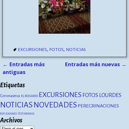
EXCURSIONES
,
FOTOS
,
NOTICIAS
←
Entradas más
Entradas más nuevas
→
Navegación de entradas
antiguas
Etiquetas
EXCURSIONES
FOTOS
LOURDES
Coronavirus
EL ROSARIO
NOTICIAS
NOVEDADES
PEREGRINACIONES
REFLEXIONES
TESTIMONIOS
Archivos